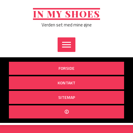
Skip
to
IN MY SHOES
content
Verden set med mine øjne
FORSIDE
KONTAKT
SITEMAP
🛈